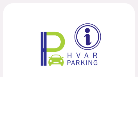
Garanzie dei diritti del consumatore
Obavijest o načinu podnošenja prigovora potrošača
na kvalitetu parking usluge
Sukladno čl.10. Zakona o zaštiti potrošača (NN 41/14,
110/15) korisnici svoje reklamacije mogu podnijeti